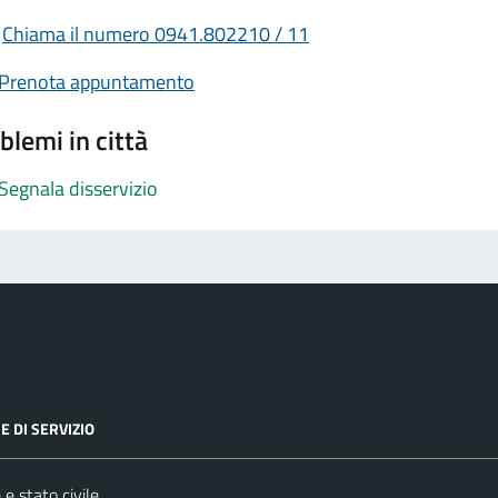
Chiama il numero 0941.802210 / 11
Prenota appuntamento
blemi in città
Segnala disservizio
E DI SERVIZIO
e stato civile