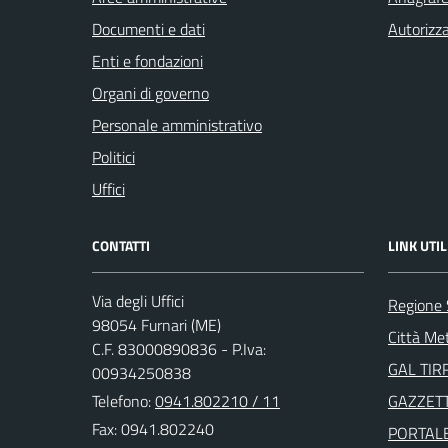
Documenti e dati
Autorizza
Enti e fondazioni
Organi di governo
Personale amministrativo
Politici
Uffici
CONTATTI
LINK UTIL
Via degli Uffici
Regione S
98054 Furnari (ME)
Città Me
C.F. 83000890836 - P.Iva:
GAL TIR
00934250838
Telefono:
0941.802210 / 11
GAZZETT
Fax: 0941.802240
PORTAL