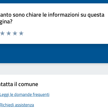
anto sono chiare le informazioni su questa
gina?
a da 1 a 5 stelle la pagina
ta 1 stelle su 5
Valuta 2 stelle su 5
Valuta 3 stelle su 5
Valuta 4 stelle su 5
Valuta 5 stelle su 5
tatta il comune
Leggi le domande frequenti
Richiedi assistenza