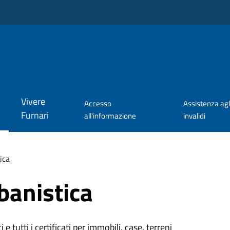
Vivere
Accesso
Assistenza agl
Furnari
all'informazione
invalidi
ica
banistica
 e tutti i certificati per immobili, case, terreni