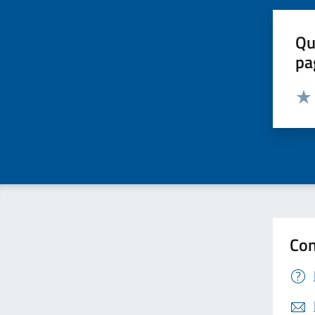
Qu
pa
Valut
Valu
Con