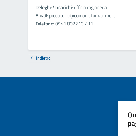
Deleghe/Incarichi
: ufficio ragioneria
Email
: protocollo@comune.furnari.me.it
Telefono
: 0941.802210 / 11
Indietro
Qu
pa
Valut