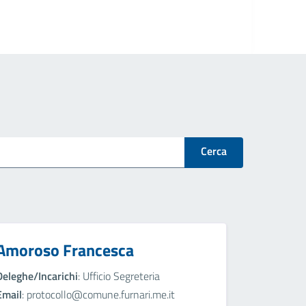
Cerca
Amoroso Francesca
Deleghe/Incarichi
: Ufficio Segreteria
Email
: protocollo@comune.furnari.me.it