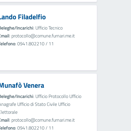
Lando Filadelfio
Deleghe/Incarichi
: Ufficio Tecnico
Email
: protocollo@comune.furnari.me.it
Telefono
: 0941.802210 / 11
Munafò Venera
Deleghe/Incarichi
: Ufficio Protocollo Ufficio
Anagrafe Ufficio di Stato Civile Ufficio
Elettorale
Email
: protocollo@comune.furnari.me.it
Telefono
: 0941.802210 / 11